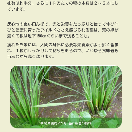
株数は約半分。さらに１株あたりの稲の本数は２〜３本にし
ています。
居心地の良い田んぼで、光と栄養をたっぷりと使って伸び伸
びと健康に育ったワイルドささえ感じられる稲は、葉の緑が
濃くて根は地下150cmぐらいまで張ることも。
獲れたお米には、人間の身体に必要な栄養素がより多く含ま
れ、１粒がしっかりして粘りもあるので、いわゆる食味値も
当然ながら高くなります。
田植え後約２か月 当社農園の稲株